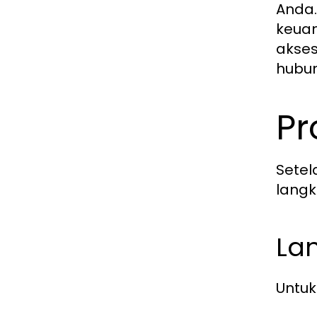
Anda.
keuan
akses
hubu
Pr
Setel
langk
La
Untuk