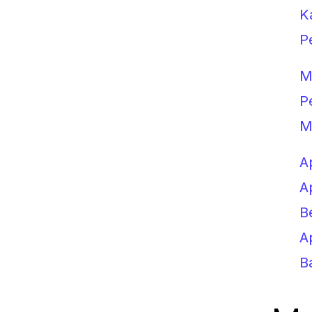
K
P
M
P
M
A
A
B
A
B