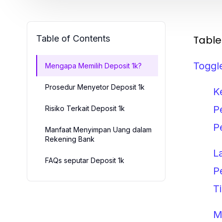
Table of Contents
Table
Toggl
Mengapa Memilih Deposit 1k?
Prosedur Menyetor Deposit 1k
K
P
Risiko Terkait Deposit 1k
P
Manfaat Menyimpan Uang dalam
Rekening Bank
L
FAQs seputar Deposit 1k
P
T
M