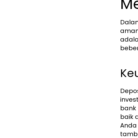
Me
Dala
aman 
adal
beber
Ke
Depos
inves
bank 
baik 
Anda 
tamba