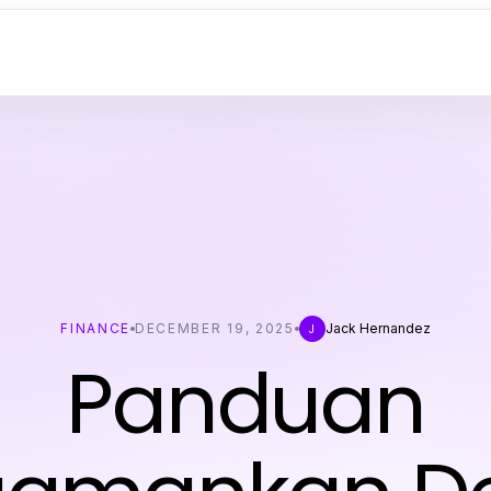
FINANCE
DECEMBER 19, 2025
Jack Hernandez
J
Panduan