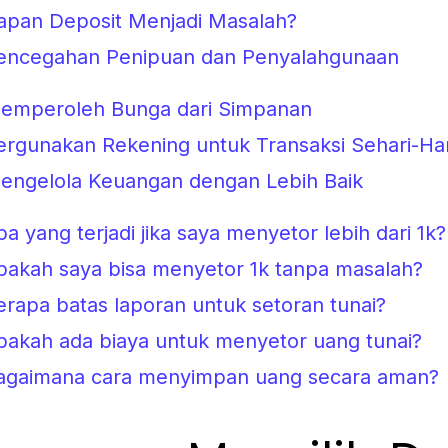
apan Deposit Menjadi Masalah?
encegahan Penipuan dan Penyalahgunaan
emperoleh Bunga dari Simpanan
ergunakan Rekening untuk Transaksi Sehari-Har
engelola Keuangan dengan Lebih Baik
pa yang terjadi jika saya menyetor lebih dari 1k?
pakah saya bisa menyetor 1k tanpa masalah?
erapa batas laporan untuk setoran tunai?
pakah ada biaya untuk menyetor uang tunai?
agaimana cara menyimpan uang secara aman?