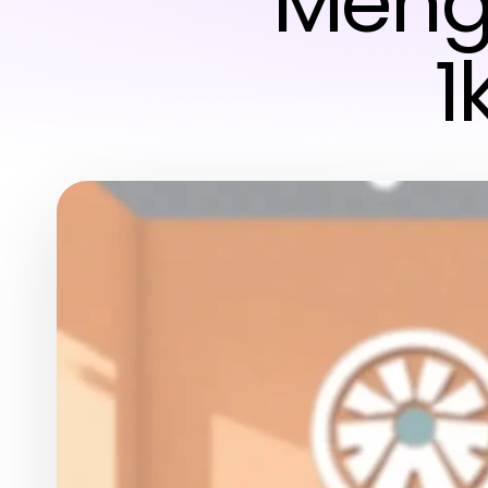
Meng
1