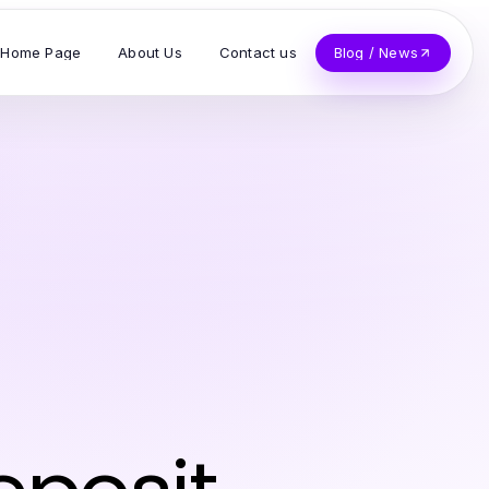
Home Page
About Us
Contact us
Blog / News