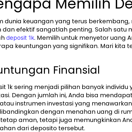
ngapa Memilih Dep
m dunia keuangan yang terus berkembang,
dan efektif sangatlah penting. Salah sat
ah
. Memilih untuk menyetor uang A
deposit 1k
apa keuntungan yang signifikan. Mari kita te
untungan Finansial
it 1k sering menjadi pilihan banyak indivi
tasi. Dengan jumlah ini, Anda bisa mendapat
atau instrumen investasi yang menawarkan 
dibandingkan dengan menahan uang di ruma
tetap aman, tetapi juga memungkinkan A
han dari deposito tersebut.